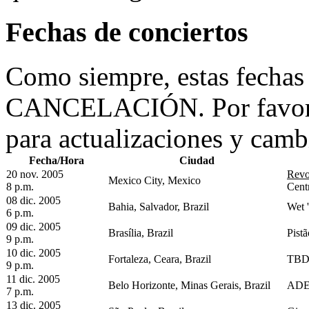
Fechas de conciertos
Como siempre, estas fecha
CANCELACIÓN. Por favor,
para actualizaciones y camb
Fecha/Hora
Ciudad
20 nov. 2005
Revo
Mexico City, Mexico
8 p.m.
Cent
08 dic. 2005
Bahia, Salvador, Brazil
Wet 
6 p.m.
09 dic. 2005
Brasília, Brazil
Pist
9 p.m.
10 dic. 2005
Fortaleza, Ceara, Brazil
TB
9 p.m.
11 dic. 2005
Belo Horizonte, Minas Gerais, Brazil
ADEM
7 p.m.
13 dic. 2005